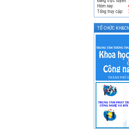
Đang trực tuyến:
Hôm nay:
Tổng truy cập:
TỔ CHỨC KH&CN