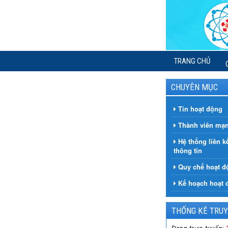
TRANG CHỦ
CHUYÊN MỤC
Tin hoạt động
Thành viên mạn
Hệ thống liên k
thông tin
Quy chế hoạt đ
Kế hoạch hoạt 
THỐNG KÊ TRUY