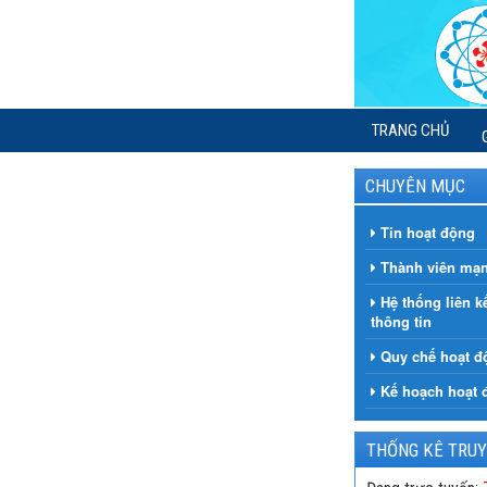
TRANG CHỦ
CHUYÊN MỤC
Tin hoạt động
Thành viên mạn
Hệ thống liên k
thông tin
Quy chế hoạt đ
Kế hoạch hoạt 
THỐNG KÊ TRUY