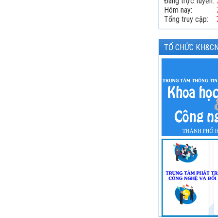
Đang trực tuyến:
Hôm nay:
Tổng truy cập:
TỔ CHỨC KH&CN